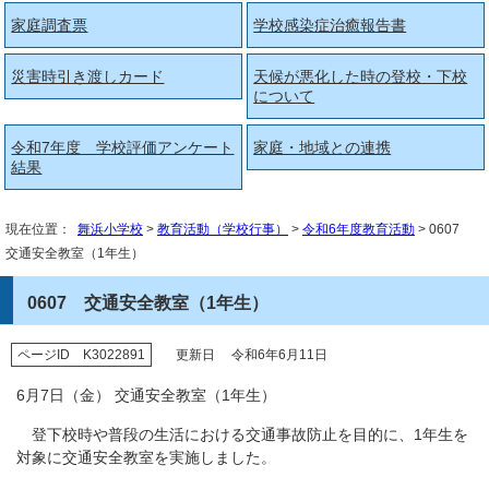
家庭調査票
学校感染症治癒報告書
災害時引き渡しカード
天候が悪化した時の登校・下校
について
令和7年度 学校評価アンケート
家庭・地域との連携
結果
現在位置：
舞浜小学校
>
教育活動（学校行事）
>
令和6年度教育活動
> 0607
交通安全教室（1年生）
0607 交通安全教室（1年生）
ページID K3022891
更新日 令和6年6月11日
6月7日（金） 交通安全教室（1年生）
登下校時や普段の生活における交通事故防止を目的に、1年生を
対象に交通安全教室を実施しました。