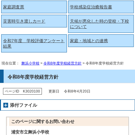
家庭調査票
学校感染症治癒報告書
災害時引き渡しカード
天候が悪化した時の登校・下校
について
令和7年度 学校評価アンケート
家庭・地域との連携
結果
現在位置：
舞浜小学校
>
令和8年度学校経営方針
> 令和8年度学校経営方針
令和8年度学校経営方針
ページID K3020100
更新日 令和8年4月20日
添付ファイル
このページに関する
お問い合わせ
浦安市立舞浜小学校