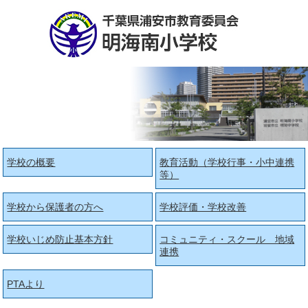
学校の概要
教育活動（学校行事・小中連携
等）
学校から保護者の方へ
学校評価・学校改善
学校いじめ防止基本方針
コミュニティ・スクール 地域
連携
PTAより