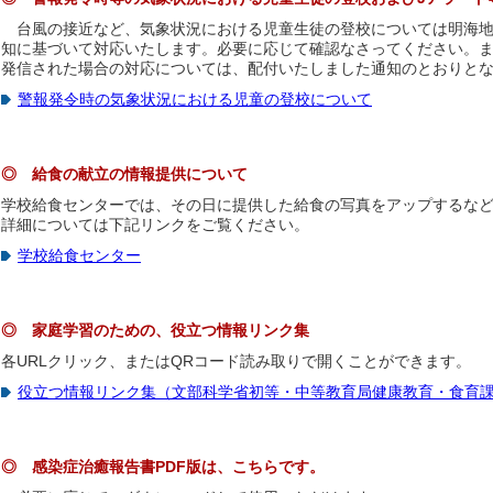
台風の接近など、気象状況における児童生徒の登校については明海地
知に基づいて対応いたします。必要に応じて確認なさってください。ま
発信された場合の対応については、配付いたしました通知のとおりと
警報発令時の気象状況における児童の登校について
◎ 給食の献立の情報提供について
学校給食センターでは、その日に提供した給食の写真をアップするな
詳細については下記リンクをご覧ください。
学校給食センター
◎ 家庭学習のための、役立つ情報リンク集
各URLクリック、またはQRコード読み取りで開くことができます。
役立つ情報リンク集（文部科学省初等・中等教育局健康教育・食育
◎ 感染症治癒報告書PDF版は、こちらです。