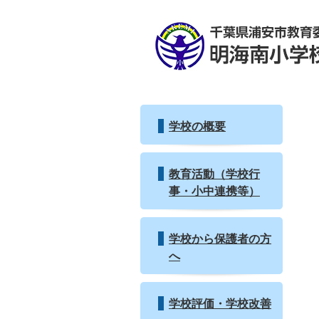
学校の概要
教育活動（学校行
事・小中連携等）
学校から保護者の方
へ
学校評価・学校改善