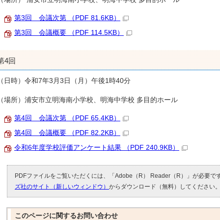
第3回 会議次第 （PDF 81.6KB）
第3回 会議概要 （PDF 114.5KB）
第4回
（日時）令和7年3月3日（月）午後1時40分
（場所）浦安市立明海南小学校、明海中学校 多目的ホール
第4回 会議次第 （PDF 65.4KB）
第4回 会議概要 （PDF 82.2KB）
令和6年度学校評価アンケート結果 （PDF 240.9KB）
PDFファイルをご覧いただくには、「Adobe（R） Reader（R）」が必要
ズ社のサイト（新しいウィンドウ）
からダウンロード（無料）してください
このページに関する
お問い合わせ