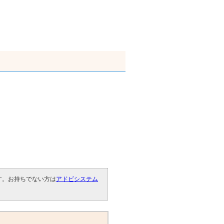
です。お持ちでない方は
アドビシステム
。