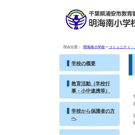
現在位置：
明海南小学校
>
コミュニティ・
学校の概要
教育活動（学校行
事・小中連携等）
学校から保護者の方
へ