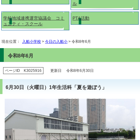
ル
学校地域連携運営協議会 コミ
PTA活動
ュニティ・スクール
現在位置：
入船小学校
>
今日の入船小
> 令和8年6月
令和8年6月
ページID K3025916
更新日 令和8年6月30日
6月30日（火曜日）1年生活科「夏を遊ぼう」