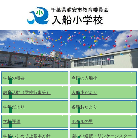
学校の概要
今日の入船小
教育活動（学校行事等）
入船小だより
学年だより
各種おたより
学校評価
ホタルの里
学校いじめ防止基本方針
園小中連携・リンケージスクー