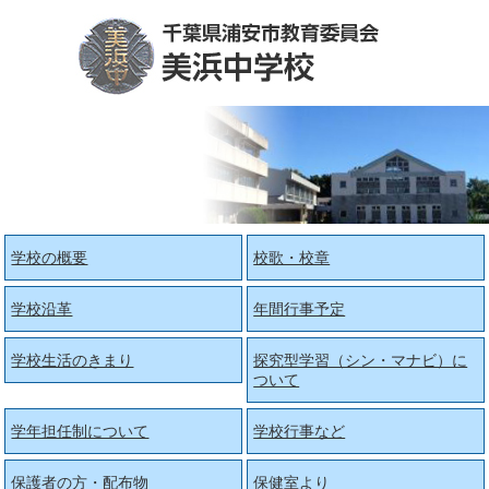
学校の概要
校歌・校章
学校沿革
年間行事予定
学校生活のきまり
探究型学習（シン・マナビ）に
ついて
学年担任制について
学校行事など
保護者の方・配布物
保健室より