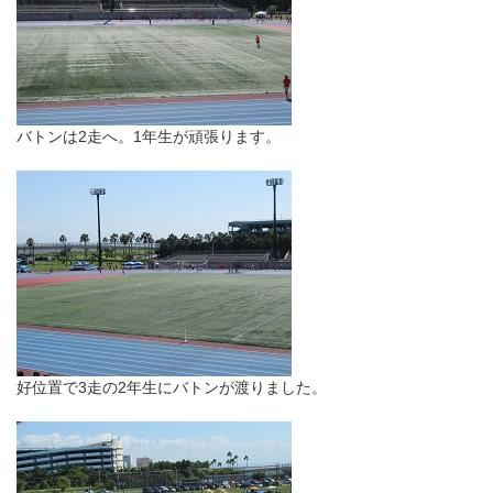
バトンは2走へ。1年生が頑張ります。
好位置で3走の2年生にバトンが渡りました。