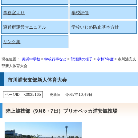
事務室より
学校評価
避難所運営マニュアル
学校いじめ防止基本方針
リンク集
現在位置：
美浜中学校
>
学校行事など
>
部活動の様子
>
令和7年度
> 市川浦安支
部新人体育大会
市川浦安支部新人体育大会
ページID K3025165
更新日 令和7年10月9日
陸上競技部（9月6・7日）ブリオベッカ浦安競技場