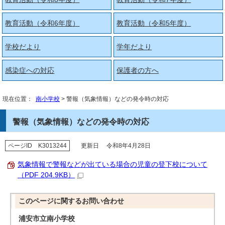
教育活動（令和6年度）
教育活動（令和5年度）
学校だより
学年だより
感染症への対応
保護者の方へ
現在位置：
南小学校
> 警報（気象情報）などの発令時の対応
警報（気象情報）などの発令時の対応
ページID K3013244
更新日 令和8年4月28日
気象情報で警報などが出ている場合の児童の登下校について
（PDF 204.9KB）
このページに関する
お問い合わせ
浦安市立南小学校