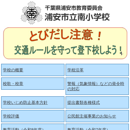
学校の概要
学校沿革
校歌・校章
警報（気象情報）などの発令時
の対応
学校いじめ防止基本方針
提出書類各種様式
学校評価
公民館主催事業のお知らせ
教育活動（令和8年度）
教育活動（令和7年度）