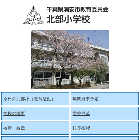
今日の北部小（教育活動）
年間行事予定
学校の概要
学校沿革
校歌・校章
校長挨拶