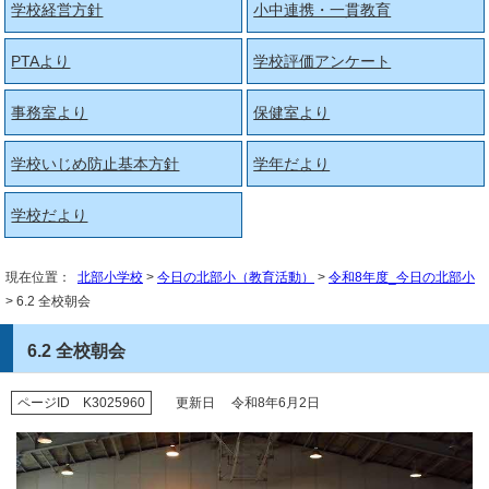
学校経営方針
小中連携・一貫教育
PTAより
学校評価アンケート
事務室より
保健室より
学校いじめ防止基本方針
学年だより
学校だより
現在位置：
北部小学校
>
今日の北部小（教育活動）
>
令和8年度_今日の北部小
> 6.2 全校朝会
6.2 全校朝会
ページID K3025960
更新日 令和8年6月2日