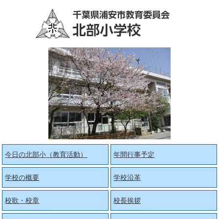
今日の北部小（教育活動）
年間行事予定
学校の概要
学校沿革
校歌・校章
校長挨拶