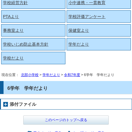
学校経営方針
小中連携・一貫教育
PTAより
学校評価アンケート
事務室より
保健室より
学校いじめ防止基本方針
学年だより
学校だより
現在位置：
北部小学校
>
学年だより
>
令和7年度
> 6学年 学年だより
6学年 学年だより
添付ファイル
このページのトップへ戻る