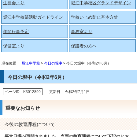
生徒会より
堀江中学校区グランドデザイン
堀江中学校部活動ガイドライン
学校いじめ防止基本方針
年間行事予定
事務室より
保健室より
保護者の方へ
現在位置：
堀江中学校
>
今日の堀中
> 今日の堀中（令和2年6月）
今日の堀中（令和2年6月）
ページID K3012890
更新日 令和2年7月1日
重要なお知らせ
今後の教育課程について
平常日課が再開されました。当面の教育課程について下記のとお