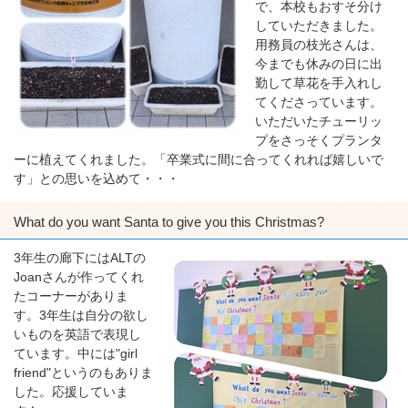
で、本校もおすそ分け
していただきました。
用務員の枝光さんは、
今までも休みの日に出
勤して草花を手入れし
てくださっています。
いただいたチューリッ
プをさっそくプランタ
ーに植えてくれました。「卒業式に間に合ってくれれば嬉しいで
す」との思いを込めて・・・
What do you want Santa to give you this Christmas?
3年生の廊下にはALTの
Joanさんが作ってくれ
たコーナーがありま
す。3年生は自分の欲し
いものを英語で表現し
ています。中には"girl
friend"というのもありま
した。応援していま