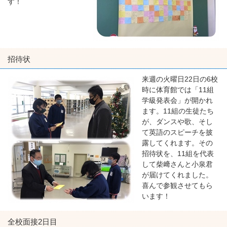
す！
招待状
来週の火曜日22日の6校
時に体育館では「11組
学級発表会」が開かれ
ます。11組の生徒たち
が、ダンスや歌、そし
て英語のスピーチを披
露してくれます。その
招待状を、11組を代表
して柴﨑さんと小泉君
が届けてくれました。
喜んで参観させてもら
います！
全校面接2日目