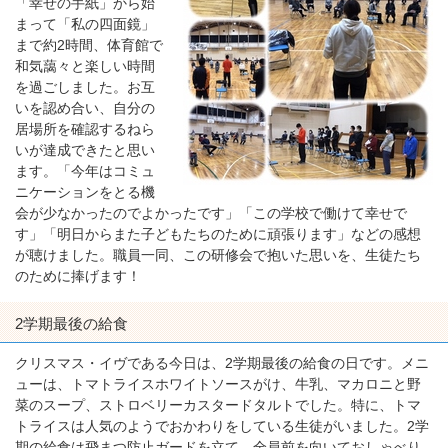
「幸せの手紙」から始
まって「私の四面鏡」
まで約2時間、体育館で
和気藹々と楽しい時間
を過ごしました。お互
いを認め合い、自分の
居場所を確認するねら
いが達成できたと思い
ます。「今年はコミュ
ニケーションをとる機
会が少なかったのでよかったです」「この学校で働けて幸せで
す」「明日からまた子どもたちのために頑張ります」などの感想
が聴けました。職員一同、この研修会で抱いた思いを、生徒たち
のために捧げます！
2学期最後の給食
クリスマス・イヴである今日は、2学期最後の給食の日です。メニ
ューは、トマトライスホワイトソースがけ、牛乳、マカロニと野
菜のスープ、ストロベリーカスタードタルトでした。特に、トマ
トライスは人気のようでおかわりをしている生徒がいました。2学
期の給食は飛まつ防止ガードを立て、全員前を向いておしゃべり