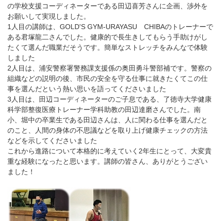
の学校支援コーディネーターである田辺喜芳さんに企画、渉外を
お願いして実現しました。
1人目の講師は、GOLD'S GYM-URAYASU CHIBAのトレーナーで
ある君塚龍二さんでした。健康的で長生きしてもらう手助けがし
たくて選んだ職業だそうです。簡単なストレッチをみんなで体験
しました
2人目は、浦安警察署警務課支援係の奥田勇斗警部補です。警察の
組織などの説明の後、市民の安全を守る仕事に就きたくてこの仕
事を選んだという熱い思いを語ってくださいました
3人目は、田辺コーディネーターのご子息である、了徳寺大学健康
科学部整復医療トレーナー学科助教の田辺達磨さんでした。南
小、堀中の卒業生である田辺さんは、人に関わる仕事を選んだと
のこと、人間の身体の不思議などを取り上げ健康チェックの方法
などを示してくださいました
これから進路について本格的に考えていく2年生にとって、大変貴
重な経験になったと思います。講師の皆さん、ありがとうござい
ました！