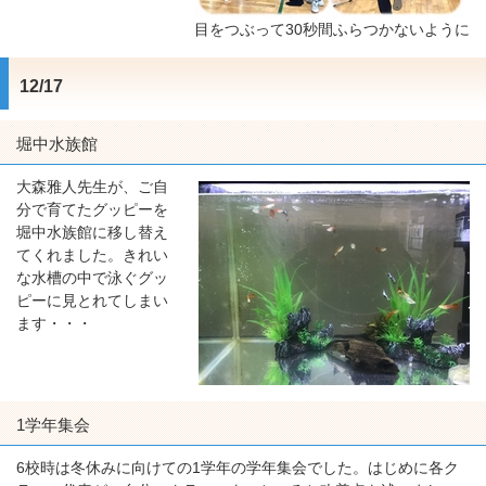
目をつぶって30秒間ふらつかないように
12/17
堀中水族館
大森雅人先生が、ご自
分で育てたグッピーを
堀中水族館に移し替え
てくれました。きれい
な水槽の中で泳ぐグッ
ピーに見とれてしまい
ます・・・
1学年集会
6校時は冬休みに向けての1学年の学年集会でした。はじめに各ク