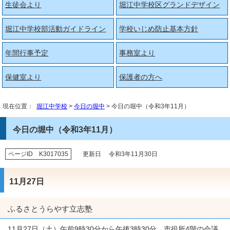
生徒会より
堀江中学校区グランドデザイン
堀江中学校部活動ガイドライン
学校いじめ防止基本方針
年間行事予定
事務室より
保健室より
保護者の方へ
現在位置：
堀江中学校
>
今日の堀中
> 今日の堀中（令和3年11月）
今日の堀中（令和3年11月）
ページID K3017035
更新日 令和3年11月30日
11月27日
ふるさとうらやす立志塾
11月27日（土）午前9時30分から午後3時30分、市役所4階の会議