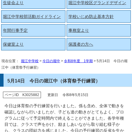
生徒会より
堀江中学校区グランドデザイン
堀江中学校部活動ガイドライン
学校いじめ防止基本方針
年間行事予定
事務室より
保健室より
保護者の方へ
現在位置：
堀江中学校
>
今日の堀中
>
令和8年度 1学期
> 5月14日 今日の堀
江中（体育祭予行練習）
5月14日 今日の堀江中（体育祭予行練習）
ページID K3025882
更新日 令和8年5月15日
今日は体育祭の予行練習を行いました。係も含め、全体で動きを
確認しながら行いましたが、子ども達の動きがとてもよく、プロ
グラムに従って予定時間内で終えることができました。各学年種
目では、クラスで声をかけ、励ましあいながら取り組む様子か
ら、クラスの団結力を感じました。今日の予行練習の反省を生か