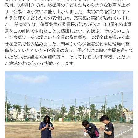
教員」の綱引きでは、応援席の子どもたちから大きな歓声が上が
り、会場全体が大いに盛り上がりました。太陽の光を浴びてキラ
キラと輝く子どもたちの表情には、充実感と笑顔が溢れていまし
た。 閉会式では、体育祭実行委員長が涙ながらに「50周年の体育
祭をこの仲間でやれたことに感謝したい」と挨拶。その心のこも
った言葉は、その場にいた全員の胸に響き、会場全体を温かく幸
せな空気で包み込みました。朝早くから保護者受付や駐輪場の整
備をしていただいたPTA役員の方々、子ども達に熱い声援を送って
いただいた保護者や家族の方々、そしてお忙しい中来校いただい
た地域の方に心から感謝いたします。