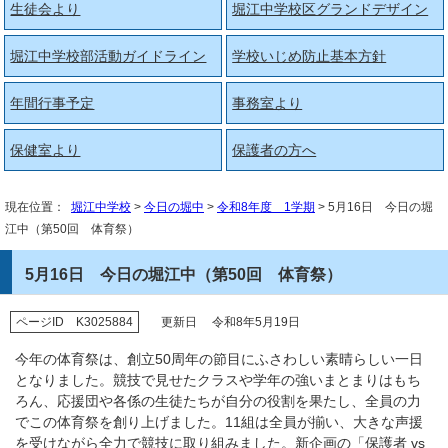
生徒会より
堀江中学校区グランドデザイン
堀江中学校部活動ガイドライン
学校いじめ防止基本方針
年間行事予定
事務室より
保健室より
保護者の方へ
現在位置：
堀江中学校
>
今日の堀中
>
令和8年度 1学期
> 5月16日 今日の堀
江中（第50回 体育祭）
5月16日 今日の堀江中（第50回 体育祭）
ページID K3025884
更新日 令和8年5月19日
今年の体育祭は、創立50周年の節目にふさわしい素晴らしい一日
となりました。競技で見せたクラスや学年の強いまとまりはもち
ろん、応援団や各係の生徒たちが自分の役割を果たし、全員の力
でこの体育祭を創り上げました。11組は全員が揃い、大きな声援
を受けながら全力で競技に取り組みました。新企画の「保護者 vs