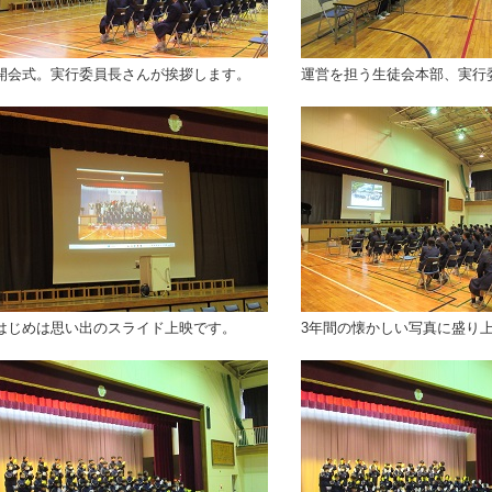
開会式。実行委員長さんが挨拶します。
運営を担う生徒会本部、実行
はじめは思い出のスライド上映です。
3年間の懐かしい写真に盛り