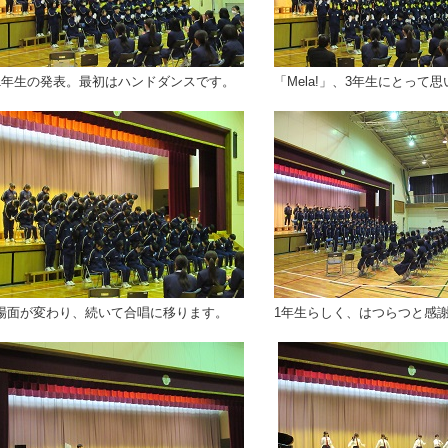
1年生の発表。最初はハンドダンスです。
「Mela!」、3年生にとって
場面が変わり、続いて合唱に移ります。
1年生らしく、はつらつと感