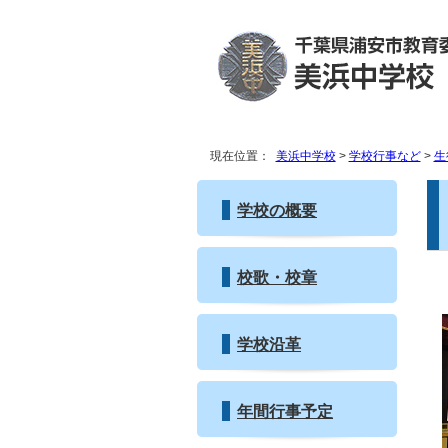
現在位置：
美浜中学校
>
学校行事など
>
生
学校の概要
校歌・校章
学校沿革
年間行事予定