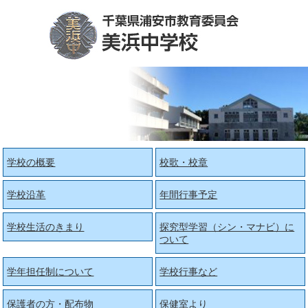
学校の概要
校歌・校章
学校沿革
年間行事予定
学校生活のきまり
探究型学習（シン・マナビ）に
ついて
学年担任制について
学校行事など
保護者の方・配布物
保健室より