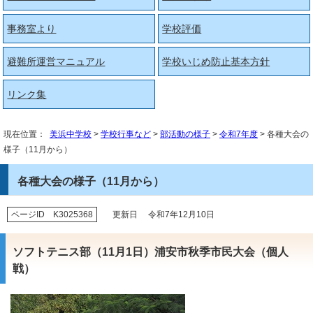
事務室より
学校評価
避難所運営マニュアル
学校いじめ防止基本方針
リンク集
現在位置：
美浜中学校
>
学校行事など
>
部活動の様子
>
令和7年度
> 各種大会の
様子（11月から）
各種大会の様子（11月から）
ページID K3025368
更新日 令和7年12月10日
ソフトテニス部（11月1日）浦安市秋季市民大会（個人
戦）