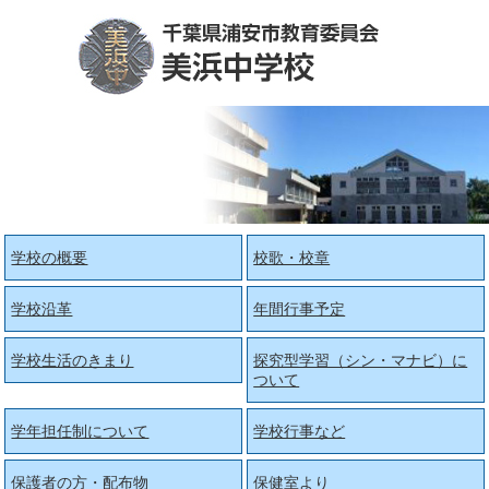
学校の概要
校歌・校章
学校沿革
年間行事予定
学校生活のきまり
探究型学習（シン・マナビ）に
ついて
学年担任制について
学校行事など
保護者の方・配布物
保健室より