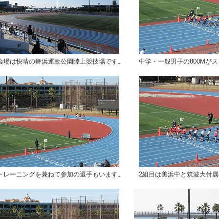
会場は快晴の舞浜運動公園陸上競技場です。
中学・一般男子の800Mが
トレーニングを兼ねて参加の選手もいます。
2組目は美浜中と筑波大付