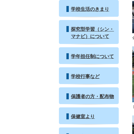
学校生活のきまり
探究型学習（シン・
マナビ）について
学年担任制について
学校行事など
保護者の方・配布物
保健室より