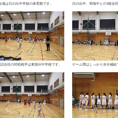
会場は日の出中学校の体育館です。
日の出中、明海中との3校合
2試合目の対戦相手は東国分中学校です。
ゲーム間はしっかり水分補給