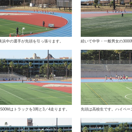
美浜中の選手が先頭を引っ張ります。
続いて中学・一般男女の300
1500Mはトラックを3周と3／4走ります。
先頭は高校生です。ハイペー