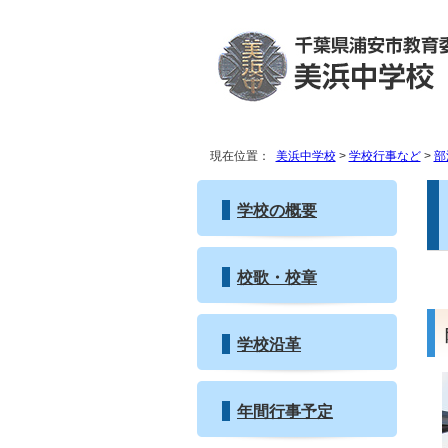
現在位置：
美浜中学校
>
学校行事など
>
部
学校の概要
校歌・校章
学校沿革
年間行事予定