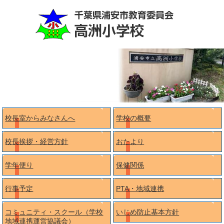
校長室からみなさんへ
学校の概要
校長挨拶・経営方針
おたより
学年便り
保健関係
行事予定
PTA・地域連携
コミュニティ・スクール（学校
いじめ防止基本方針
地域連携運営協議会）