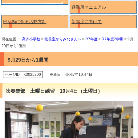
避難所マニュアル
部活動に係る活動方針
新年度に向けて
現在位置：
高洲小学校
>
校長室からみなさんへ
>
R7年度
>
R7年度2学期
> 9月
29日から1週間
9月29日から1週間
ページID K3025200
更新日 令和7年10月4日
吹奏楽部 土曜日練習 10月4日（土曜日）