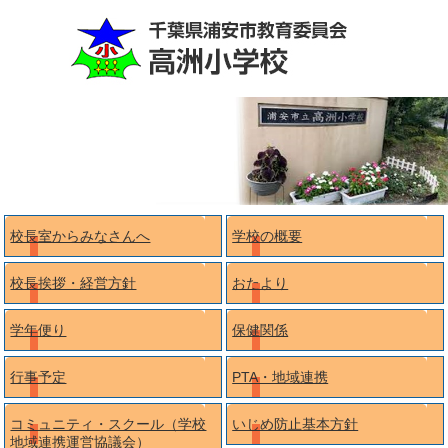
校長室からみなさんへ
学校の概要
校長挨拶・経営方針
おたより
学年便り
保健関係
行事予定
PTA・地域連携
コミュニティ・スクール（学校
いじめ防止基本方針
地域連携運営協議会）