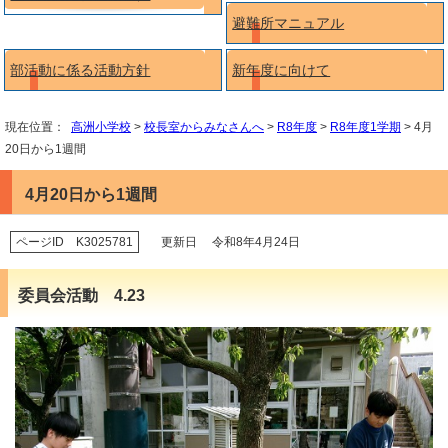
避難所マニュアル
部活動に係る活動方針
新年度に向けて
現在位置：
高洲小学校
>
校長室からみなさんへ
>
R8年度
>
R8年度1学期
> 4月
20日から1週間
4月20日から1週間
ページID K3025781
更新日 令和8年4月24日
委員会活動 4.23