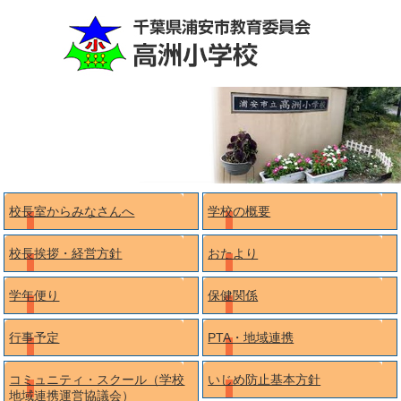
校長室からみなさんへ
学校の概要
校長挨拶・経営方針
おたより
学年便り
保健関係
行事予定
PTA・地域連携
コミュニティ・スクール（学校
いじめ防止基本方針
地域連携運営協議会）