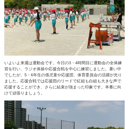
いよいよ来週は運動会です。今日の3・4時間目に運動会の全体練
習を行い、ラジオ体操や応援合戦を中心に練習しました。暑い中
でしたが、5・6年生の係児童や応援団、体育委員会の活躍が光り
ました。応援合戦では応援団のリードで紅組も白組も大きな声で
応援することができ、さらに結束が強まった印象です。本番に向
けて頑張りましょう。