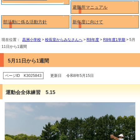
避難所マニュアル
部活動に係る活動方針
新年度に向けて
現在位置：
高洲小学校
>
校長室からみなさんへ
>
R8年度
>
R8年度1学期
> 5月
11日から1週間
5月11日から1週間
ページID K3025843
更新日 令和8年5月15日
運動会全体練習 5.15