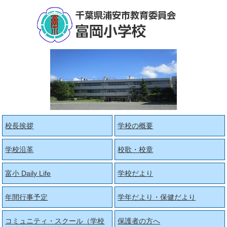
校長挨拶
学校の概要
学校沿革
校歌・校章
富小 Daily Life
学校だより
年間行事予定
学年だより・保健だより
コミュニティ・スクール（学校
保護者の方へ