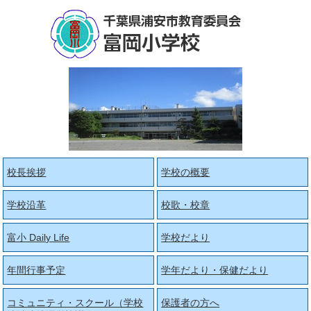
校長挨拶
学校の概要
学校沿革
校歌・校章
富小 Daily Life
学校だより
年間行事予定
学年だより・保健だより
コミュニティ・スクール（学校
保護者の方へ