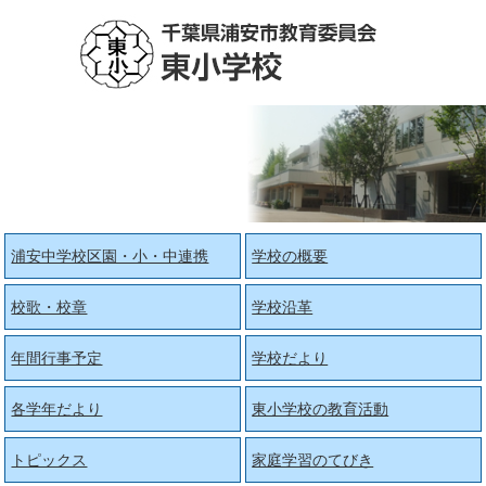
浦安中学校区園・小・中連携
学校の概要
校歌・校章
学校沿革
年間行事予定
学校だより
各学年だより
東小学校の教育活動
トピックス
家庭学習のてびき