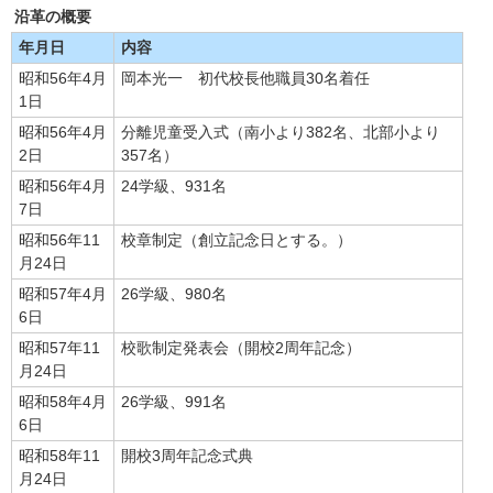
沿革の概要
年月日
内容
昭和56年4月
岡本光一 初代校長他職員30名着任
1日
昭和56年4月
分離児童受入式（南小より382名、北部小より
2日
357名）
昭和56年4月
24学級、931名
7日
昭和56年11
校章制定（創立記念日とする。）
月24日
昭和57年4月
26学級、980名
6日
昭和57年11
校歌制定発表会（開校2周年記念）
月24日
昭和58年4月
26学級、991名
6日
昭和58年11
開校3周年記念式典
月24日