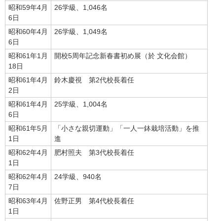
昭和59年4月
26学級、1,046名
6日
昭和60年4月
26学級、1,049名
6日
昭和61年1月
開校5周年記念新春書初め展（於 文化会館）
18日
昭和61年4月
鈴木慶視 第2代校長着任
2日
昭和61年4月
25学級、1,004名
6日
昭和61年5月
「小さな親切運動」「一人一鉢栽培活動」を推
1日
進
昭和62年4月
肥村照夫 第3代校長着任
1日
昭和62年4月
24学級、940名
7日
昭和63年4月
佐野正男 第4代校長着任
1日