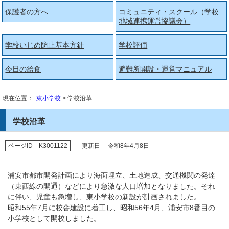
保護者の方へ
コミュニティ・スクール（学校
地域連携運営協議会）
学校いじめ防止基本方針
学校評価
今日の給食
避難所開設・運営マニュアル
現在位置：
東小学校
> 学校沿革
学校沿革
ページID K3001122
更新日 令和8年4月8日
浦安市都市開発計画により海面埋立、土地造成、交通機関の発達
（東西線の開通）などにより急激な人口増加となりました。それ
に伴い、児童も急増し、東小学校の新設が計画されました。
昭和55年7月に校舎建設に着工し、昭和56年4月、浦安市8番目の
小学校として開校しました。