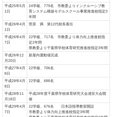
平成25年5月
24学級、779名 市教委よりインクルーシブ教
1日
育システム構築モデルスクール事業推進校指定3
年間
平成26年4月
菅原 満 第12代校長着任
1日
平成26年4月
22学級、717名 市教委より体力向上推進校指
7日
定2年間
県教委より千葉県学校体育研究推進校指定3年間
平成26年12
新屋内運動場完成
月20日
平成27年4月
22学級、706名
8日
平成28年4月
22学級、688名
8日
平成28年11
平成28年度千葉県学校体育研究大会浦安大会開
月18日
催
平成29年4月
22学級、676名 日本語指導教室開設
7日
市教委より体力向上推進校指定3年間