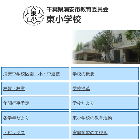
浦安中学校区園・小・中連携
学校の概要
校歌・校章
学校沿革
年間行事予定
学校だより
各学年だより
東小学校の教育活動
トピックス
家庭学習のてびき