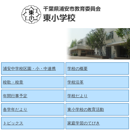
浦安中学校区園・小・中連携
学校の概要
校歌・校章
学校沿革
年間行事予定
学校だより
各学年だより
東小学校の教育活動
トピックス
家庭学習のてびき