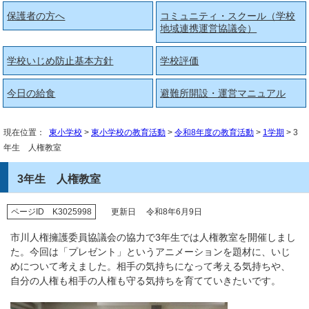
保護者の方へ
コミュニティ・スクール（学校
地域連携運営協議会）
学校いじめ防止基本方針
学校評価
今日の給食
避難所開設・運営マニュアル
現在位置：
東小学校
>
東小学校の教育活動
>
令和8年度の教育活動
>
1学期
> 3
年生 人権教室
3年生 人権教室
ページID K3025998
更新日 令和8年6月9日
市川人権擁護委員協議会の協力で3年生では人権教室を開催しまし
た。今回は「プレゼント」というアニメーションを題材に、いじ
めについて考えました。相手の気持ちになって考える気持ちや、
自分の人権も相手の人権も守る気持ちを育てていきたいです。