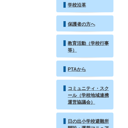
学校沿革
保護者の方へ
教育活動（学校行事
等）
PTAから
コミュニティ・スク
ール（学校地域連携
運営協議会）
日の出小学校避難所