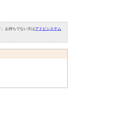
です。お持ちでない方は
アドビシステム
。