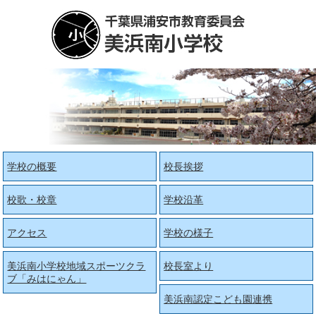
学校の概要
校長挨拶
校歌・校章
学校沿革
アクセス
学校の様子
美浜南小学校地域スポーツクラ
校長室より
ブ「みはにゃん」
美浜南認定こども園連携