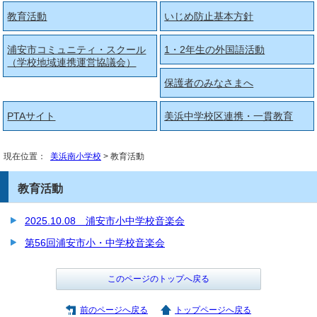
教育活動
いじめ防止基本方針
浦安市コミュニティ・スクール
1・2年生の外国語活動
（学校地域連携運営協議会）
保護者のみなさまへ
PTAサイト
美浜中学校区連携・一貫教育
現在位置：
美浜南小学校
> 教育活動
教育活動
2025.10.08 浦安市小中学校音楽会
第56回浦安市小・中学校音楽会
このページのトップへ戻る
前のページへ戻る
トップページへ戻る