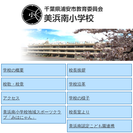
学校の概要
校長挨拶
校歌・校章
学校沿革
アクセス
学校の様子
美浜南小学校地域スポーツクラ
校長室より
ブ「みはにゃん」
美浜南認定こども園連携