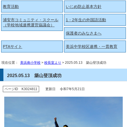
教育活動
いじめ防止基本方針
浦安市コミュニティ・スクール
1・2年生の外国語活動
（学校地域連携運営協議会）
保護者のみなさまへ
PTAサイト
美浜中学校区連携・一貫教育
現在位置：
美浜南小学校
>
校長室より
> 2025.05.13 築山登頂成功
2025.05.13 築山登頂成功
ページID K3024811
更新日 令和7年5月21日