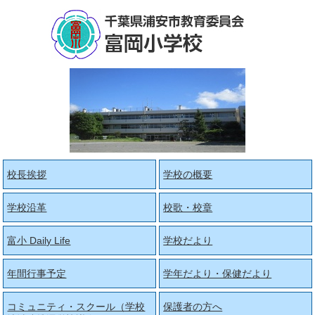
校長挨拶
学校の概要
学校沿革
校歌・校章
富小 Daily Life
学校だより
年間行事予定
学年だより・保健だより
コミュニティ・スクール（学校
保護者の方へ