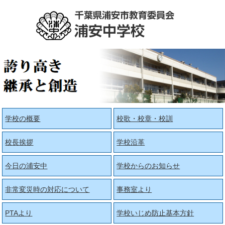
学校の概要
校歌・校章・校訓
校長挨拶
学校沿革
今日の浦安中
学校からのお知らせ
非常変災時の対応について
事務室より
PTAより
学校いじめ防止基本方針