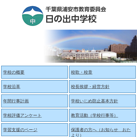
学校の概要
校歌・校章
学校沿革
校長挨拶・経営方針
年間行事計画
学校いじめ防止基本方針
学校評価アンケート
教育活動（学校行事等）
学習支援のページ
保護者の方へ（お知らせ おた
より）