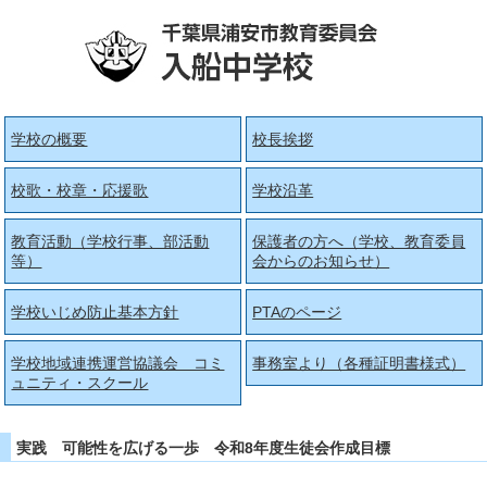
学校の概要
校長挨拶
校歌・校章・応援歌
学校沿革
教育活動（学校行事、部活動
保護者の方へ（学校、教育委員
等）
会からのお知らせ）
学校いじめ防止基本方針
PTAのページ
学校地域連携運営協議会 コミ
事務室より（各種証明書様式）
ュニティ・スクール
実践 可能性を広げる一歩 令和8年度生徒会作成目標