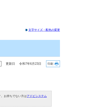
文字サイズ・配色の変更
更新日 令和7年6月23日
印刷
です。お持ちでない方は
アドビシステム
。