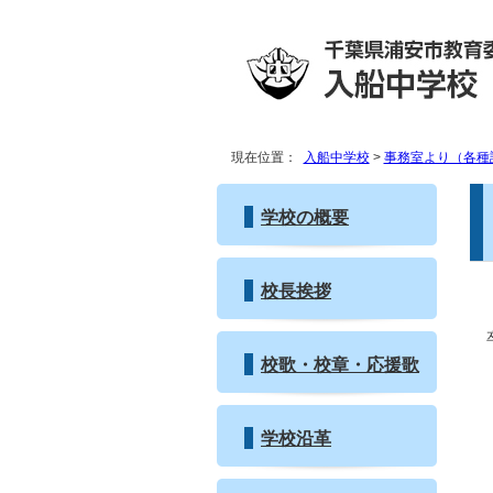
現在位置：
入船中学校
>
事務室より（各種
学校の概要
校長挨拶
校歌・校章・応援歌
学校沿革