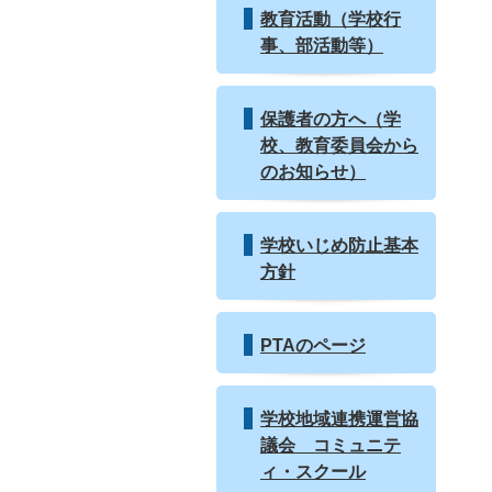
教育活動（学校行
事、部活動等）
保護者の方へ（学
校、教育委員会から
のお知らせ）
学校いじめ防止基本
方針
PTAのページ
学校地域連携運営協
議会 コミュニテ
ィ・スクール