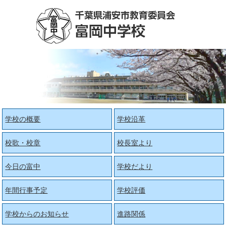
学校の概要
学校沿革
校歌・校章
校長室より
今日の富中
学校だより
年間行事予定
学校評価
学校からのお知らせ
進路関係