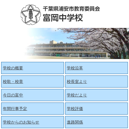
学校の概要
学校沿革
校歌・校章
校長室より
今日の富中
学校だより
年間行事予定
学校評価
学校からのお知らせ
進路関係